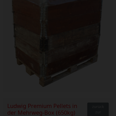
Ludwig Premium Pellets in
zurück
der Mehrweg-Box (650kg)
zur