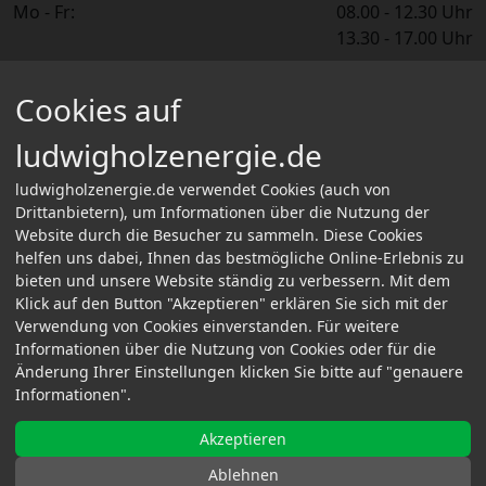
Mo - Fr:
08.00 - 12.30 Uhr
13.30 - 17.00 Uhr
Informationen
Cookies auf
Über Uns
Informationen für Selbstabholer
ludwigholzenergie.de
FAQ
Kontakt
ludwigholzenergie.de verwendet Cookies (auch von
Bestellvorgang & Zahlungsarten
Drittanbietern), um Informationen über die Nutzung der
Website durch die Besucher zu sammeln. Diese Cookies
Versand-/Lieferinformationen
helfen uns dabei, Ihnen das bestmögliche Online-Erlebnis zu
Rechtliches
bieten und unsere Website ständig zu verbessern. Mit dem
Klick auf den Button "Akzeptieren" erklären Sie sich mit der
Impressum
Verwendung von Cookies einverstanden. Für weitere
Datenschutz
Informationen über die Nutzung von Cookies oder für die
AGB
Änderung Ihrer Einstellungen klicken Sie bitte auf "genauere
Vertrag widerrufen
Informationen".
Akzeptieren
© 2026 - Ludwig Holzenergie GmbH
Ablehnen