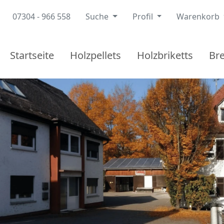
07304 - 966 558
Suche
Profil
Warenkorb
Startseite
Holzpellets
Holzbriketts
Br