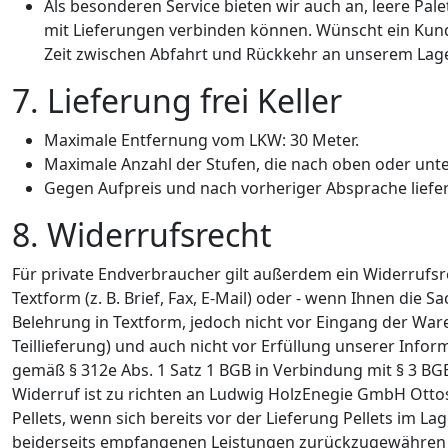
Als besonderen Service bieten wir auch an, leere Pa
mit Lieferungen verbinden können. Wünscht ein Kunde
Zeit zwischen Abfahrt und Rückkehr an unserem Lage
7. Lieferung frei Keller
Maximale Entfernung vom LKW: 30 Meter.
Maximale Anzahl der Stufen, die nach oben oder unten
Gegen Aufpreis und nach vorheriger Absprache liefer
8. Widerrufsrecht
Für private Endverbraucher gilt außerdem ein Widerrufs
Textform (z. B. Brief, Fax, E-Mail) oder - wenn Ihnen die 
Belehrung in Textform, jedoch nicht vor Eingang der War
Teillieferung) und auch nicht vor Erfüllung unserer Infor
gemäß § 312e Abs. 1 Satz 1 BGB in Verbindung mit § 3 BG
Widerruf ist zu richten an Ludwig HolzEnegie GmbH Ottost
Pellets, wenn sich bereits vor der Lieferung Pellets im 
beiderseits empfangenen Leistungen zurückzugewähren u