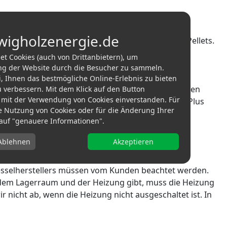
wigholzenergie.de
hzuschlag und ohne Haftung für die Qualität der Pellets.
t Cookies (auch von Drittanbietern), um
h die Ware vermischt.
ng der Website durch die Besucher zu sammeln.
i, Ihnen das bestmögliche Online-Erlebnis zu bieten
n. Über- und Unterdruck sind möglich. Da wir keinen
 verbessern. Mit dem Klick auf den Button
ch mit der Verwendung von Cookies einverstanden. Für
s entstehen können. Die Verantwortlichen der EN Plus
e Nutzung von Cookies oder für die Änderung Ihrer
g.“
e auf "genauere Informationen".
Ablehnen
Akzeptieren
zkesselherstellers müssen vom Kunden beachtet werden.
 dem Lagerraum und der Heizung gibt, muss die Heizung
nicht ab, wenn die Heizung nicht ausgeschaltet ist. In