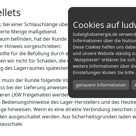
llets
Cookies auf lud
; bei einer Schlauchlänge über 30 m liefern wir mit Schlauc
lieferte Menge maßgebend.
ludwigholzenergie.de verwende
raum befinden, hat der Kunde kein Widerrufsrecht, weil sic
Informationen über die Nutzu
der Hinweis vorgeschrieben:
Diese Cookies helfen uns dabe
lte für die Befüllung durch ein Silofahrzeug ausgelegt sei
und unsere Website ständig zu
"Akzeptieren" erklären Sie si
en wir nicht für Schäden, die während des Einfüllprozesse
weitere Informationen über di
g des Lagerraumes spätestens nach jeder zweiten Lieferun
Einstellungen klicken Sie bitt
 muss der Kunde folgende Vorbereitungen treffen:
genauere Informationen
s bei der Lieferung anwesend sein.
seren LKW freigehalten werden.
ten Bedienungshinweise des Lager-Herstellers und des Hei
nge hinweisen. Wenn es eine direkte Verbindung zwischen
n ausgeschaltet werden. Aus Sicherheitsgründen laden wir 
pauschale.