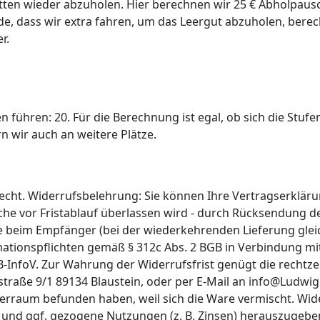
letten wieder abzuholen. Hier berechnen wir 25 € Abholpau
, dass wir extra fahren, um das Leergut abzuholen, berec
r.
 führen: 20. Für die Berechnung ist egal, ob sich die Stuf
n wir auch an weitere Plätze.
recht. Widerrufsbelehrung: Sie können Ihre Vertragserklä
Sache vor Fristablauf überlassen wird - durch Rücksendung d
e beim Empfänger (bei der wiederkehrenden Lieferung glei
mationspflichten gemäß § 312c Abs. 2 BGB in Verbindung mit
B-InfoV. Zur Wahrung der Widerrufsfrist genügt die rechtz
raße 9/1 89134 Blaustein, oder per E-Mail an info@LudwigH
Lagerraum befunden haben, weil sich die Ware vermischt. Wid
nd ggf. gezogene Nutzungen (z. B. Zinsen) herauszugebe