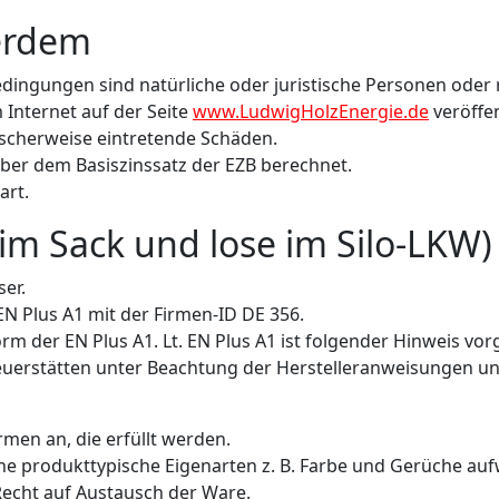
ßerdem
dingungen sind natürliche oder juristische Personen oder 
 Internet auf der Seite
www.LudwigHolzEnergie.de
veröffen
ischerweise eintretende Schäden.
ber dem Basiszinssatz der EZB berechnet.
art.
(im Sack und lose im Silo-LKW)
ser.
N Plus A1 mit der Firmen-ID DE 356.
m der EN Plus A1. Lt. EN Plus A1 ist folgender Hinweis vor
uerstätten unter Beachtung der Herstelleranweisungen und
rmen an, die erfüllt werden.
he produkttypische Eigenarten z. B. Farbe und Gerüche aufw
echt auf Austausch der Ware.