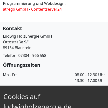
Programmierung und Webdesign:
atrego GmbH
-
Contentserver24
Kontakt
Ludwig HolzEnergie GmbH
Ottostraße 9/1
89134 Blaustein
Telefon: 07304 - 966 558
Öffnungszeiten
Mo - Fr:
08.00 - 12.30 Uhr
13.30 - 17.00 Uhr
Informationen
Cookies auf
Über Uns
Informationen für Selbstabholer
ludwigholzenergie.de
FAQ