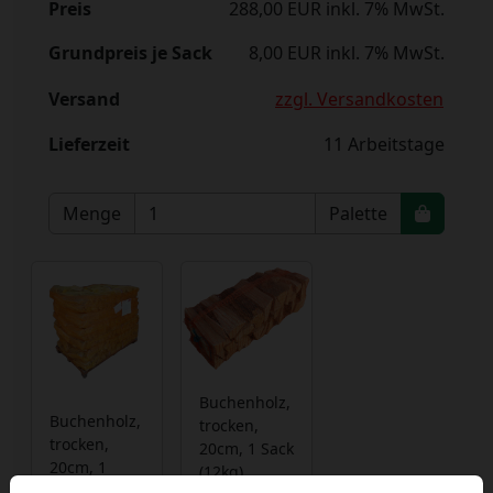
Preis
288,00 EUR inkl. 7% MwSt.
Grundpreis je Sack
8,00 EUR inkl. 7% MwSt.
Versand
zzgl. Versandkosten
Lieferzeit
11 Arbeitstage
Menge
Palette
Buchenholz,
Buchenholz,
trocken,
trocken,
20cm, 1 Sack
20cm, 1
(12kg)
Palette