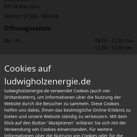
89134 Blaustein
Telefon: 07304 - 966 558
Öffnungszeiten
Mo - Fr:
08.00 - 12.30 Uhr
13.30 - 17.00 Uhr
Informationen
Cookies auf
Über Uns
Informationen für Selbstabholer
ludwigholzenergie.de
FAQ
Kontakt
ludwigholzenergie.de verwendet Cookies (auch von
Bestellvorgang & Zahlungsarten
Drittanbietern), um Informationen über die Nutzung der
Website durch die Besucher zu sammeln. Diese Cookies
Versand-/Lieferinformationen
helfen uns dabei, Ihnen das bestmögliche Online-Erlebnis zu
Rechtliches
bieten und unsere Website ständig zu verbessern. Mit dem
Klick auf den Button "Akzeptieren" erklären Sie sich mit der
Impressum
Verwendung von Cookies einverstanden. Für weitere
Datenschutz
Informationen über die Nutzung von Cookies oder für die