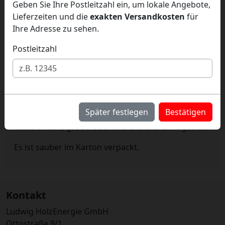
Geben Sie Ihre Postleitzahl ein, um lokale Angebote,
Lieferzeiten und die
exakten Versandkosten
für
Menge
Karton
Ihre Adresse zu sehen.
Postleitzahl
Anzündholz im Karton
Das Anzündholz kommt von der Schwäbischen Alb.
Später festlegen
Bestätigen
Das Holz ist gespalten (nicht gesägt) und hat
dadurch eine große Oberfläche und brennt gut an.
Es ist sauber im Karton verpackt.
Kontakt
Ludwig HolzEnergie GmbH
Ottostraße 9/1