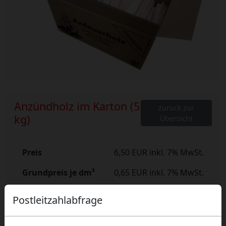
Anzündholz im Karton (5
zurück zur
kg)
Übersicht
Preis
6,50 EUR inkl. 7% MwSt.
Grundpreis je dm³
0,65 EUR inkl. 7% MwSt.
Versand
zzgl. Versandkosten
Postleitzahlabfrage
Lieferzeit
11 Arbeitstage