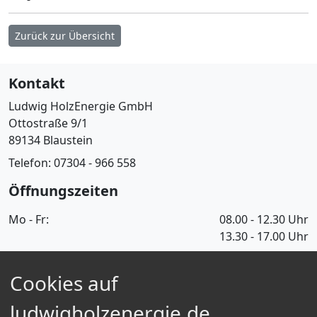
Zurück zur Übersicht
Kontakt
Ludwig HolzEnergie GmbH
Ottostraße 9/1
89134 Blaustein
Telefon: 07304 - 966 558
Öffnungszeiten
Mo - Fr:
08.00 - 12.30 Uhr
13.30 - 17.00 Uhr
Informationen
Cookies auf
Über Uns
Informationen für Selbstabholer
ludwigholzenergie.de
FAQ