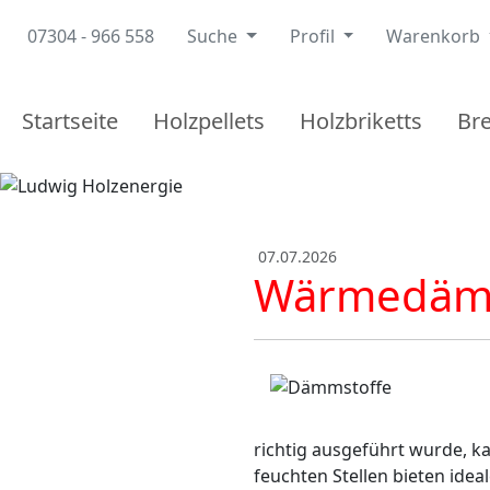
07304 - 966 558
Suche
Profil
Warenkorb
Startseite
Holzpellets
Holzbriketts
Br
07.07.2026
Wärmedämmu
richtig ausgeführt wurde, k
feuchten Stellen bieten idea