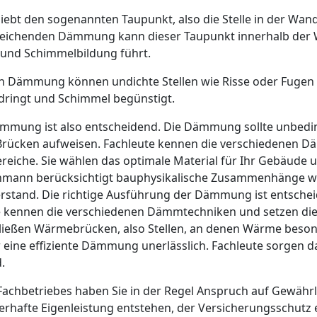
 den sogenannten Taupunkt, also die Stelle in der Wand, 
ureichenden Dämmung kann dieser Taupunkt innerhalb der 
 und Schimmelbildung führt.
en Dämmung können undichte Stellen wie Risse oder Fugen 
ndringt und Schimmel begünstigt.
mmung ist also entscheidend. Die Dämmung sollte unbed
Brücken aufweisen. Fachleute kennen die verschiedenen Dä
reiche. Sie wählen das optimale Material für Ihr Gebäude u
hmann berücksichtigt bauphysikalische Zusammenhänge wie
and. Die richtige Ausführung der Dämmung ist entscheid
te kennen die verschiedenen Dämmtechniken und setzen di
ließen Wärmebrücken, also Stellen, an denen Wärme beson
für eine effiziente Dämmung unerlässlich. Fachleute sorgen da
.
Fachbetriebes haben Sie in der Regel Anspruch auf Gewährl
lerhafte Eigenleistung entstehen, der Versicherungsschutz 