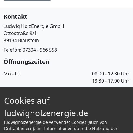
Kontakt
Ludwig HolzEnergie GmbH
Ottostraße 9/1
89134 Blaustein
Telefon: 07304 - 966 558
Öffnungszeiten
Mo - Fr:
08.00 - 12.30 Uhr
13.30 - 17.00 Uhr
Informationen
Cookies auf
Über Uns
Informationen für Selbstabholer
ludwigholzenergie.de
FAQ
Kontakt
ludwigholzenergie.de verwendet Cookies (auch von
Bestellvorgang & Zahlungsarten
Drittanbietern), um Informationen über die Nutzung der