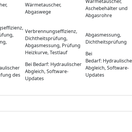
Wärmetauscher,
er,
Wärmetauscher,
Aschebehälter und
Abgaswege
Abgasrohre
effizienz,
Verbrennungseffizienz,
üfung,
Abgasmessung,
Dichtheitsprüfung,
ng,
Dichtheitsprüfung
Abgasmessung, Prüfung
Heizkurve, Testlauf
Bei
Bedarf: Hydraulische
Bei Bedarf: Hydraulischer
aulischer
Abgleich, Software-
Abgleich, Software-
üfung des
Updates
Updates