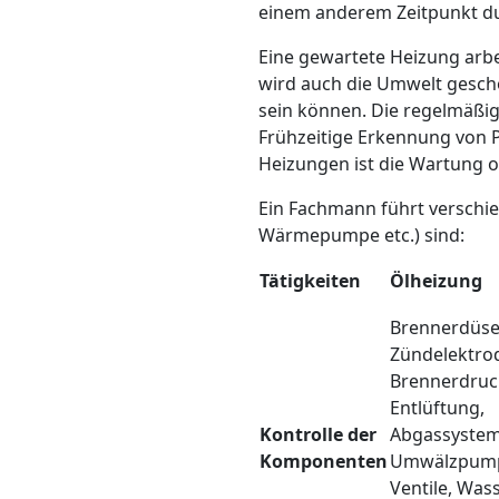
einem anderem Zeitpunkt dur
Eine gewartete Heizung arbe
wird auch die Umwelt gescho
sein können. Die regelmäßig
Frühzeitige Erkennung von 
Heizungen ist die Wartung o
Ein Fachmann führt verschied
Wärmepumpe etc.) sind:
Tätigkeiten
Ölheizung
Brennerdüse
Zündelektro
Brennerdruc
Entlüftung,
Kontrolle der
Abgassystem
Komponenten
Umwälzpum
Ventile, Was