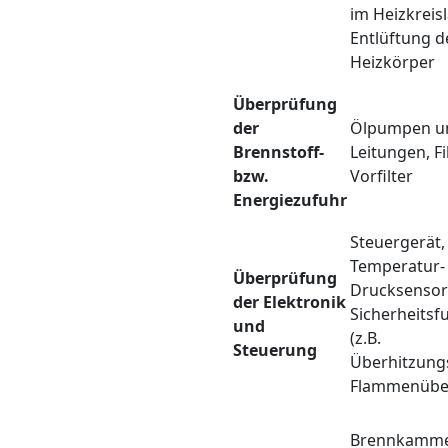
im Heizkreisl
Entlüftung d
Heizkörper
Überprüfung
der
Ölpumpen u
Brennstoff-
Leitungen, Fi
bzw.
Vorfilter
Energiezufuhr
Steuergerät,
Temperatur-
Überprüfung
Drucksensor
der Elektronik
Sicherheitsf
und
(z.B.
Steuerung
Überhitzung
Flammenübe
Brennkamme