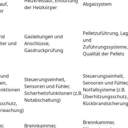
Heizkreislauf, Entlüftung
auf,
Abgassystem
der Heizkörper
er
Pelletzuführung, Lag
nd
Gasleitungen und
und
lter und
Anschlüsse,
Zuführungssysteme,
Gasdruckprüfung
Qualität der Pellets
 und
Steuerungseinheit,
Steuerungseinheit,
en,
Sensoren und Fühler
Sensoren und Fühler,
unktionen
Notfallsysteme (z.B.
Sicherheitsfunktionen (z.B.
Überhitzungsschutz,
Notabschaltung)
sschutz,
Rückbrandsicherung
rwachung)
Brennkammer,
r,
Brennkammer,