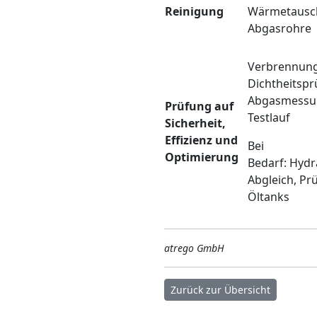
Reinigung
Wärmetausch
Abgasrohre
Verbrennungs
Dichtheitspr
Abgasmessu
Prüfung auf
Testlauf
Sicherheit,
Effizienz und
Bei
Optimierung
Bedarf: Hydr
Abgleich, Pr
Öltanks
atrego GmbH
Zurück zur Übersicht