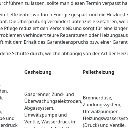
chführen zu lassen, sollte man diesen Termin verpasst ha
itet effizienter, wodurch Energie gespart und die Heizkos
nt. Die Überprüfung verhindert potenzielle Gefahren, welc
e Pflege reduziert den Verschleiß und sorgt für eine läng
Problemen verhindert teure Reparaturen oder Heizungsausf
ft mit dem Erhalt des Garantieanspruchs bzw. einer Garan
ene Schritte durch, welche abhängig von der Art der Heizun
Gasheizung
Pelletheizung
,
den,
Gasbrenner, Zünd- und
k,
Brennerdüse,
Überwachungselektroden,
Zündungssystem,
Abgassystem,
,
Umwälzpumpen,
Umwälzpumpe und
pe und
Heizungswassersys
Ventile, Wasserdruck im
serdruck
(Druck) und Ventile,