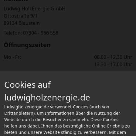
Ludwig HolzEnergie GmbH
Ottostraße 9/1
89134 Blaustein
Telefon: 07304 - 966 558
Öffnungszeiten
Mo - Fr:
08.00 - 12.30 Uhr
13.30 - 17.00 Uhr
Informationen
Cookies auf
Über Uns
Informationen für Selbstabholer
ludwigholzenergie.de
FAQ
Kontakt
ludwigholzenergie.de verwendet Cookies (auch von
Bestellvorgang & Zahlungsarten
Drittanbietern), um Informationen über die Nutzung der
Website durch die Besucher zu sammeln. Diese Cookies
Versand-/Lieferinformationen
helfen uns dabei, Ihnen das bestmögliche Online-Erlebnis zu
Rechtliches
bieten und unsere Website ständig zu verbessern. Mit dem