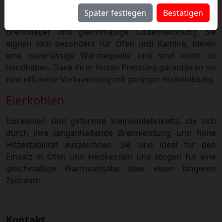
Später festlegen
Bestätigen
Unsere Braunkohlebriketts überzeugen durch lange
Brenndauer und gleichmäßige Glutentwicklung. Sie
eignen sich besonders für Öfen und Kamine, bieten
eine zuverlässige Wärmequelle und sind leicht zu
handhaben. Dank ihrer festen Pressung garantieren sie
eine effiziente Verbrennung mit geringer Aschebildung.
Eierkohlen
Eierkohlen sind geformte Steinkohlebriketts, die sich
durch ihre langanhaltende Brennleistung und hohe
Hitzestabilität auszeichnen. Sie sind ideal für den
Einsatz in Öfen und Heizkesseln und sorgen für eine
gleichmäßige Wärmeabgabe über einen längeren
Zeitraum.
Kontakt