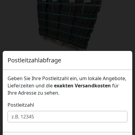
Postleitzahlabfrage
Rekord - Bündelbriketts
Geben Sie Ihre Postleitzahl ein, um lokale Angebote,
(Braunkohlebriketts), 1 Palette (40x25kg)
Lieferzeiten und die
exakten Versandkosten
für
Ihre Adresse zu sehen.
Postleitzahl
560,00 EUR
Braunkohlebriketts