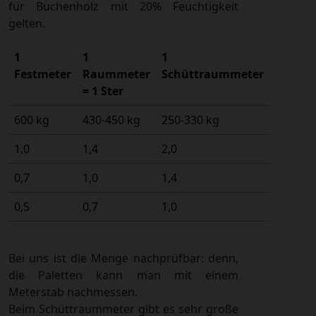
für Buchenholz mit 20% Feuchtigkeit
gelten.
1
1
1
Festmeter
Raummeter
Schüttraummeter
= 1 Ster
600 kg
430-450 kg
250-330 kg
1,0
1,4
2,0
0,7
1,0
1,4
0,5
0,7
1,0
Bei uns ist die Menge nachprüfbar: denn,
die Paletten kann man mit einem
Meterstab nachmessen.
Beim Schüttraummeter gibt es sehr große