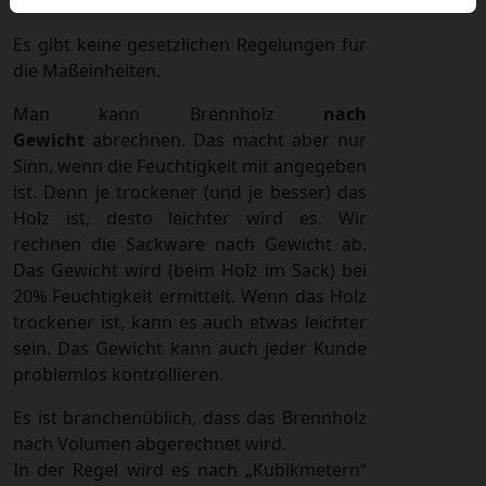
Es gibt keine gesetzlichen Regelungen für
die Maßeinheiten.
Man kann Brennholz
nach
Gewicht
abrechnen. Das macht aber nur
Sinn, wenn die Feuchtigkeit mit angegeben
ist. Denn je trockener (und je besser) das
Holz ist, desto leichter wird es. Wir
rechnen die Sackware nach Gewicht ab.
Das Gewicht wird (beim Holz im Sack) bei
20% Feuchtigkeit ermittelt. Wenn das Holz
trockener ist, kann es auch etwas leichter
sein. Das Gewicht kann auch jeder Kunde
problemlos kontrollieren.
Es ist branchenüblich, dass das Brennholz
nach Volumen abgerechnet wird.
In der Regel wird es nach „Kubikmetern“