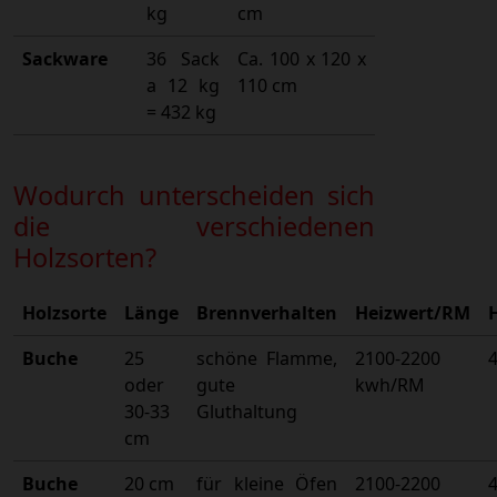
kg
cm
Sackware
36 Sack
Ca. 100 x 120 x
a 12 kg
110 cm
= 432 kg
Wodurch unterscheiden sich
die verschiedenen
Holzsorten?
Holzsorte
Länge
Brennverhalten
Heizwert/RM
Buche
25
schöne Flamme,
2100-2200
oder
gute
kwh/RM
30-33
Gluthaltung
cm
Buche
20 cm
für kleine Öfen
2100-2200